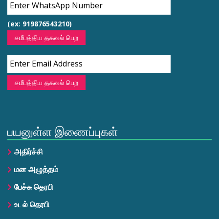
(ex: 919876543210)
சமீபத்திய தகவல் பெற
சமீபத்திய தகவல் பெற
பயனுள்ள இணைப்புகள்
அதிர்ச்சி
மன அழுத்தம்
பேச்சு தெரபி
உடல் தெரபி