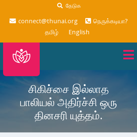
தேடுக
connect@thunai.org
நெருக்கடியா?
தமிழ்
English
சிகிச்சை இல்லாத
பாலியல் அதிர்ச்சி ஒரு
தினசரி யுத்தம்.