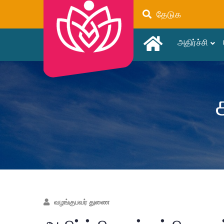
தேடுக
அதிர்ச்சி
வழங்குபவர் துணை