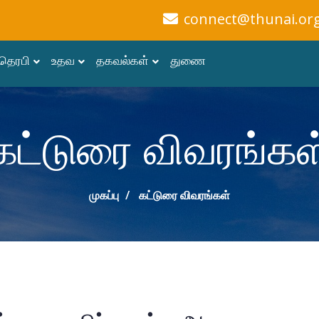
connect@thunai.or
தெரபி
உதவ
தகவல்கள்
துணை
கட்டுரை விவரங்கள
முகப்பு
கட்டுரை விவரங்கள்