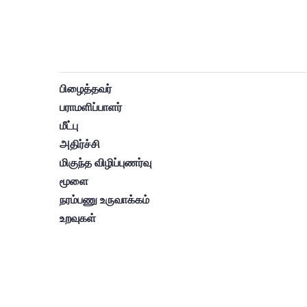
பிழைத்தவர்
பராமளிப்பாளர்
மீட்பு
அதிர்ச்சி
மிகுந்த விழிப்புணர்வு
மூளை
நரம்பணு உருவாக்கம்
உறவுகள்