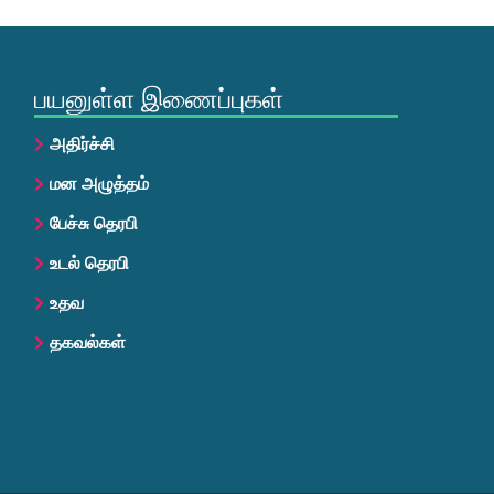
பயனுள்ள இணைப்புகள்
அதிர்ச்சி
மன அழுத்தம்
பேச்சு தெரபி
உடல் தெரபி
உதவ
தகவல்கள்