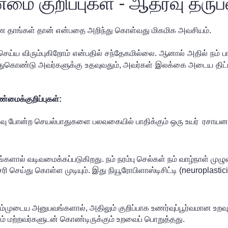
ண்மை குறிப்புகள் - ஆதரவு தர
த துணை தாங்கள் தான் என்பதை அறிந்து கொள்வது மிகமிக அவசியம். 
செய்ய விரும்புகிறோம் என்பதில் சந்தேகமில்லை. ஆனால் அதில் நம் பங்
்துகொண்டு அவர்களுக்கு உதவுவதும், அவர்கள் இலக்கை அடைய திட்டமி
ண்மைக்குறிப்புகள்:
வு போன்ற செயல்பாதுகளை பலவகையில் பாதிக்கும் ஒரு உயர்  ரசாயன தூ
ால் வடிவமைக்கப்படுகிறது. நம் நரம்பு செல்கள் நம் வாழ்நாள் முழுவ
்து கொள்ள முடியும். இது நியூரோபிளாஸ்டிசிட்டி (neuroplasticit
 நம்முடைய அனுபவங்களால், அதிலும் குறிப்பாக உணர்வுப்பூர்வமான உறவு
ம் மற்றவர்களுடன் கொண்டிருக்கும் உறவைப் பொறுத்தது.