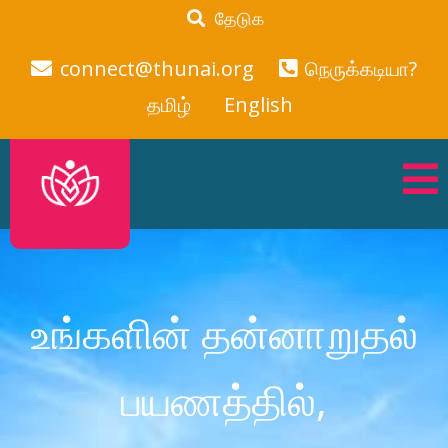
தேடுக
connect@thunai.org
நெருக்கடியா?
தமிழ்
English
உங்களின் தன்னாறுதல்
பயணத்தில்,