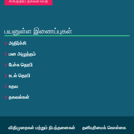
சமீபத்திய தகவல் பெற
பயனுள்ள இணைப்புகள்
அதிர்ச்சி
மன அழுத்தம்
பேச்சு தெரபி
உடல் தெரபி
உதவ
தகவல்கள்
விதிமுறைகள் மற்றும் நிபந்தனைகள்
தனியுரிமைக் கொள்கை