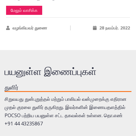
சொல்கிறார்கள்."ஆன் கேம்பஸ் செக்ஸுவல் வயலன்ஸ்"...
மேலும் வாசிக்க
வழங்கியவர் துணை
28 நவம்பர். 2022
பயனுள்ள இணைப்புகள்
துளிர்
சிறுவயது துன்புறுத்தல் மற்றும் பாலியல் வன்முறைக்கு எதிரான
முதல் குரலை துளிர் தருகிறது. இவர்களின் இணையதளத்தில்
POCSO பற்றிய பயனுள்ள சட்ட தகவல்கள் உள்ளன. தொ.எண்
+91 44 43235867