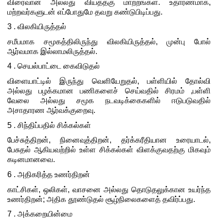
விரைவான அல்லது வியத்தகு மாற்றங்கள். உதாரணமாக, 
மற்றவர்களுடன் எப்போதுமே தவறு கண்டுபிடிப்பது.
3 . விலகியிருத்தல்
சமீபமாக சமூகத்திலிருந்து விலகியிருத்தல், முன்பு போல் 
ஆர்வமாக இல்லாமலிருத்தல்.
4 . செயல்பாட்டை கைவிடுதல்
விளையாட்டில் இருந்து வெளியேறுதல், பள்ளியில் தோல்வி 
அல்லது பழக்கமான பணிகளைச் செய்வதில் சிரமம் ,பள்ளி 
வேலை அல்லது சமூக நடவடிக்கைகளில் ஈடுபடுவதில் 
அசாதாரண ஆர்வக்குறைவு.
5 . சிந்திப்பதில் சிக்கல்கள்
பேச்சுத்திறன், நினைவுத்திறன், தர்க்கரீதியான உரையாடல், 
பேசுதல் ஆகியவற்றில் உள்ள சிக்கல்கள் விளக்குவதற்கு மிகவும் 
கடினமானவை.
6 . அதிகரித்த உணர்திறன்
காட்சிகள், ஒலிகள், வாசனை அல்லது தொடுதலுக்கான உயர்ந்த 
உணர்திறன்; அதிக தூண்டுதல் சூழ்நிலைகளைத் தவிர்ப்பது.
7 . அக்கறையின்மை