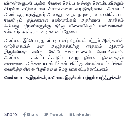
மற்றவர்களுடன் படிக்க, வேலை செய்ய அல்லது தொடர்புபடுத்தும் 
திறனில் கடுமையான சிக்கல்களை ஏற்படுத்தினால், அவன் / 
அவள் ஒரு மருத்துவர் அல்லது மனநல நிபுணரால் கவனிக்கப்பட 
வேண்டும். தற்கொலை எண்ணங்கள், அதற்கான  நோக்கம் 
அல்லது மற்றவர்களுக்கு தீங்கு விளைவிக்கும் எண்ணங்கள் 
உள்ளவர்களுக்கு உடனடி கவனம் தேவை.
அவர்கள்
இப்பொழுது
எப்படி
உணர்கிறார்கள்
மற்றும்
அவர்களின்
வாழ்க்கையில்
மன
அழுத்தத்திற்கு
ஏதேனும்
ஆதாரம்
இருக்கிறதா
என்று
கேட்டு
உரையாடலைத்
தொடங்கலாம்
. 
அவர்கள்
கஷ்டப்படக்கூடும்
என்று
நீங்கள்
நினைக்கும்
கவலையை
அக்கறையுடன்
நீங்கள்
பகிர்ந்து
கொள்ளலாம்
. 
நீங்கள்
கவனித்த
சில
அறிகுற
ிகளை மெதுவாக சுட்டிக்காட்டலாம்
மென்மையாக இருங்கள், கனிவாக இருங்கள், மற்றும் வாழ்த்துக்கள்!
Share:
Share
Tweet
Linkedin