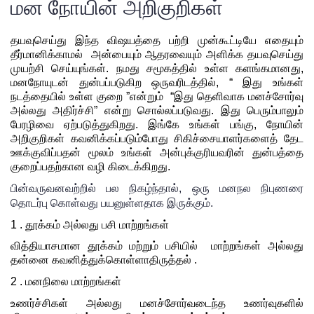
மன நோயின் அறிகுறிகள்
தயவுசெய்து இந்த விஷயத்தை பற்றி முன்கூட்டியே எதையும் 
தீர்மானிக்காமல்  அன்பையும் ஆதரவையும் அளிக்க தயவுசெய்து 
முயற்சி செய்யுங்கள். நமது சமூகத்தில் உள்ள களங்கமானது, 
மனநோயுடன் துன்பப்படுகிற ஒருவரிடத்தில், “ இது உங்கள் 
நடத்தையில் உள்ள குறை ”என்றும்  “இது தெளிவாக மனச்சோர்வு 
அல்லது அதிர்ச்சி” என்று சொல்லப்படுவது. இது பெரும்பாலும் 
பேரழிவை ஏற்படுத்துகிறது. இங்கே உங்கள் பங்கு, நோயின் 
அறிகுறிகள் கவனிக்கப்படும்போது சிகிச்சையாளர்களைத் தேட 
ஊக்குவிப்பதன் மூலம் உங்கள் அன்புக்குரியவரின் துன்பத்தை 
குறைப்பதற்கான வழி கிடைக்கிறது.
பின்வருவனவற்றில் பல நிகழ்ந்தால், ஒரு மனநல நிபுணரை 
தொடர்பு கொள்வது
 பயனுள்ளதாக இருக்கும்.
1 . தூக்கம் அல்லது பசி மாற்றங்கள் 
வித்தியாசமான தூக்கம் மற்றும் பசியில்  மாற்றங்கள் அல்லது 
தன்னை கவனித்துக்கொள்ளாதிருத்தல் .
2 . மனநிலை மாற்றங்கள்
உணர்ச்சிகள் அல்லது மனச்சோர்வடைந்த உணர்வுகளில் 