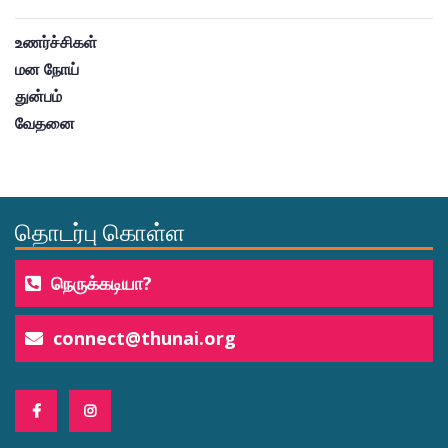
உணர்ச்சிகள்
மன நோய்
துன்பம்
வேதனை
தொடர்பு கொள்ள
நெருக்கடியா?
connect@thunai.org