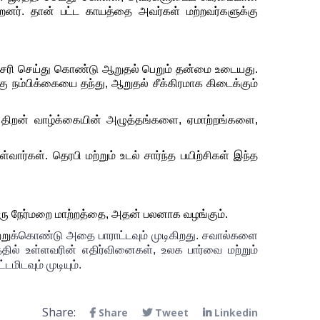
றனர். தான் பட்ட காயத்தை அவர்கள் மற்றவர்களுக்கு 
னே சரி செய்து கொண்டு ஆறுதல் பெறும் தன்மை உடையது. 
நம்பிக்கையை தந்து, ஆறுதல் சீக்கிரமாக கிடைக்கும் 
த திறன் வாழ்க்கையின் அழுத்தங்களை, ஏமாற்றங்களை, 
்கள். தெரபி மற்றும் உடல் சார்ந்த பயிற்சிகள் இந்த 
சி ஒரு நேர்மறை மாற்றத்தை, அதன் பலனாக வழங்கும். 
்று
க்
கொண்டு அதை பாராட்டவும் முடிகிறது. சவால்களை 
்தில் உள்ளவரின் எதிர்வினைகள், உலக பார்வை மற்றும் 
மிடவும் முடியும்.
Share:
Share
Tweet
Linkedin