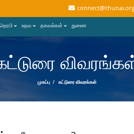
connect@thunai.or
தெரபி
உதவ
தகவல்கள்
துணை
கட்டுரை விவரங்கள
முகப்பு
கட்டுரை விவரங்கள்