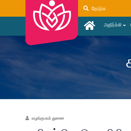
தேடுக
அதிர்ச்சி
வழங்குபவர் துணை