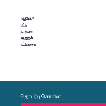
அதிர்ச்சி
மீட்பு
நடத்தை
ஆறுதல்
நம்பிக்கை
தொடர்பு கொள்ள