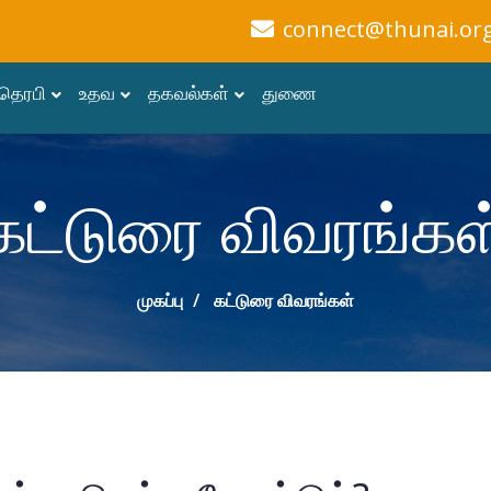
connect@thunai.or
தெரபி
உதவ
தகவல்கள்
துணை
கட்டுரை விவரங்கள
முகப்பு
கட்டுரை விவரங்கள்