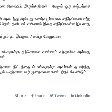
மன
நிலையில்
இருக்கிறீர்கள், 
மேலும்
ஒரு
நஷ்டத்தை
சி
அடைந்து
அல்லது
உணர்வுபூர்வமாக
எதிர்வினையாற்ற
கிறேன்
. 
தனியாய்
என்னால்
இதை
எதிர்கொள்ள
இயலாது
ற்றுத்
தர
இயலுமா
? 
என்று
கேளுங்கள்
.
 
உங்களுக்கு
தற்கொலை
எண்ணம்
வந்தாலோ
அல்லது
ான்
.
அதற்கான
திட்டத்தையும்
உங்களுக்கு
அவர்கள்
தயாரித்து
ும் 
அதற்கான
வழி
முறைகளை
கண்டறிதல்
வேண்டும்
.
Share:
Share
Tweet
Linkedin