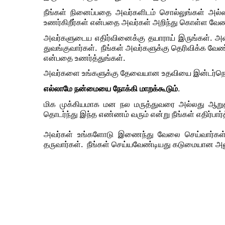
நீங்கள்
நினைப்பதை
அவர்களிடம்
சொல்லுங்கள்
அல்
உணர்கிறீர்கள்
என்பதை
அவர்கள்
அறிந்து
கொள்ள
வேண
அவர்களுடைய
எதிர்வினைக்கு
தயாராய்
இருங்கள்
. 
அவ
துவங்குவார்கள். 
நீங்கள்
அவர்களுக்கு
தெரிவிக்க
வேண்
என்பதை
உணர்த்துங்கள்
.
அவர்களை
உங்களுக்கு
தேவையான
உதவியை
இன்டர்நெ
எல்லாமே
நன்மையை
நோக்கி
மாறக்கூடும்
.
மிக
முக்கியமாக
மன
நல
மருத்துவரை
அல்லது
ஆறு
தொடர்ந்து
இந்த
எண்ணம்
வரும்
என்று
நீங்கள்
எதிர்பா
அவர்கள்
உங்களோடு
இணைந்து
வேலை
செய்வார்கள்
தருவார்கள். 
நீங்கள்
செய்யவேண்டியது
கடுமையான
அன