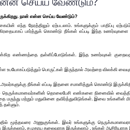
்ன செய்ய வேண்டும்?
ுக்கிறது
. 
நான்
என்ன
செய்ய
வேண்டும்
?
்கையி
ன்
எந்த
நேரத்திலும்
ஏற்படலாம்.
உங்களுக்கும்
பாதிப்பு
ஏற்படு
கிரதையாகப்
பார்த்துக்
கொண்டு
நீங்கள்
எப்படி
இந்த
உணர்வுகளை
ன்கிற
எண்ணத்தை
தள்ளிப்போடுங்கள்
. 
இந்த
உணர்வுகள்
குறைவத
்ள
உபயோகப்படுத்தும்
பொருட்கள்
இருந்தால்
அவற்றை
விலக்கி வையு
.
அவர்களுக்கு
நீங்கள்
எப்படி
இதனை
சமாளித்துக்
கொண்டு
இருக்கிற
்
நெருக்கமானவர்களின்
தொலைபேசி
எண்களை
நினைவில்
வைத்தி
தை
மருந்து
மற்றும்
மதுவினை
தவிர்த்துவிடுங்கள்.
இவை
உங்களின்
ம
த்
தள்ளும்
.
தில்
மூத்தவரை
அணுகுங்கள்.
இவர்
உங்களுக்கு
நெருக்கமானவரா
க
இருக்கலாம்,
சமுதாய
தலைவராக
இருக்கலாம்
 , 
உங்கள்
ஆசிரியராக