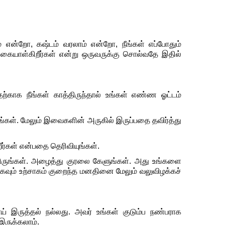
ம் என்றோ,
கஷ்டம்
வரலாம்
 என்றோ, 
நீங்கள்
எப்போதும்
கையாள்கிறீர்கள்
என்று
ஒருவருக்கு
சொல்வதே
இதில்
ற்காக
நீங்கள்
காத்திருந்தால்
உங்கள்
எண்ண
ஓட்டம்
ங்கள்.
மேலும்
இவைகளின்
அருகில்
இருப்பதை
தவிர்த்து
ீர்கள்
என்பதை
தெரிவியுங்கள்
.
ருங்கள்.
அழைத்து
குரலை
கேளுங்கள்.
அது
உங்களை
ிகவும்
உற்சாகம்
குறைந்த
மனதினை
மேலும்
வலுவிழக்கச்
ய் இருத்தல்
நல்லது
. 
அவர்
உங்கள்
குடும்ப
நண்பராக
இருக்கலாம்
.