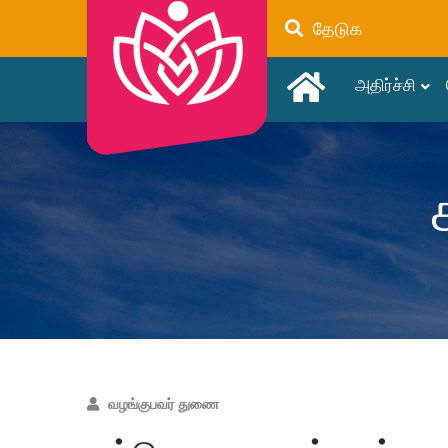
தேடுக
அதிர்ச்சி
வழங்குபவர் துணை