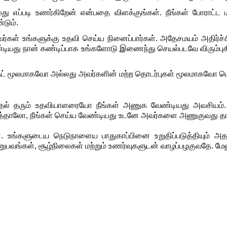
லது
எப்படி
உணர்கிறேன்
என்பதை
விளக்குங்கள்
. 
நீங்கள்
போராட்ட
்டும்
.
ர்கள்
உங்களுக்கு
உதவி
செய்ய
நினைப்பார்கள்
. 
அதேசமயம்
அதிர்ச்
டியது
நான்
கண்டிப்பாக
உங்களோடு
இணைந்து
செயல்படவே
விரும்பு
ட்
மூலமாகவோ
அல்லது
அவர்களின்
மற்ற
தொடர்புகள்
மூலமாகவோ
பெ
தல்
தரும்
உதவியாளரையோ நீங்கள்
அணுக
வேண்டியது
அவசியம்
.
ர்த்தாலோ
, 
நீங்கள்
செய்ய
வேண்டியது
உடனே
அவர்களை
அணுகுவது
த
.
உங்களுடைய
நெடுநாளைய
பாதுகாப்பினை
உறுதிப்படுத்தியும் 
ுபவங்கள்,
சூழ்நிலைகள்
மற்றும்
 உணர்வுகளுடன்
 வாழப்பழகுவதே. மேல