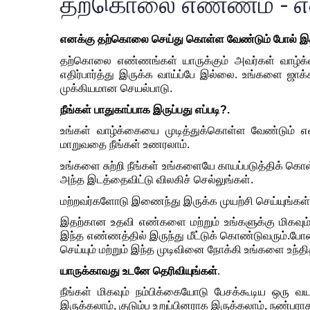
தற்கொலை எண்ணம் - என
எனக்கு
தற்கொலை
செய்து
கொள்ள
வேண்டும்
போல்
இர
தற்கொலை
எண்ணங்கள்
யாருக்கும்
அவர்கள்
வாழ்க
எதிர்பார்த்து
இருக்க
வாய்ப்பே
இல்லை. உங்களை
ஜாக்
முக்கியமான
செயல்பாடு
.
நீங்கள்
பாதுகாப்பாக
இருப்பது
எப்படி
?.
உங்கள்
வாழ்க்கையை
முடித்துக்கொள்ள
வேண்டும்
எ
மாறுவதை
நீங்கள்
உணரலாம்
.
உங்களை
சுற்றி
நீங்கள்
உங்களையே
காயப்படுத்திக்
கொள
அந்த
இடத்தைவிட்டு
விலகிச்
செல்லுங்கள்
.
மற்றவர்களோடு
இணைந்து
இருக்க
முயற்சி
செய்யுங்கள்
இதற்கான
உதவி
எண்களை
மற்றும்
உங்களுக்கு
மிகவும
இந்த
எண்ணத்தில்
இருந்து
மீட்டுக்
கொண்டுவரும்
.
போ
செய்யும்
மற்றும்
இந்த
முடிவினை
நோக்கி
உங்களை
உந்தி
யாருக்காவது
உடனே
தெரிவியுங்கள்
.
நீங்கள்
மிகவும்
நம்பிக்கையோடு
பேசக்கூடிய
ஒரு
வய
இருக்கலாம்,
குடும்ப
உறுப்பினராக
இருக்கலாம்,
நண்பரா