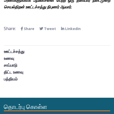
அணிகளுக்காக ஆலோசனை பெற்ற ஒரு தனியார் நடைமுறை 
செயல்திறன் ஊட்டச்சத்து நிபுணர் ஆவார்.
Share:
Share
Tweet
Linkedin
ஊட்டச்சத்து
உணவு
சாப்பாடு
திட்ட உணவு
பத்தியம்
தொடர்பு கொள்ள