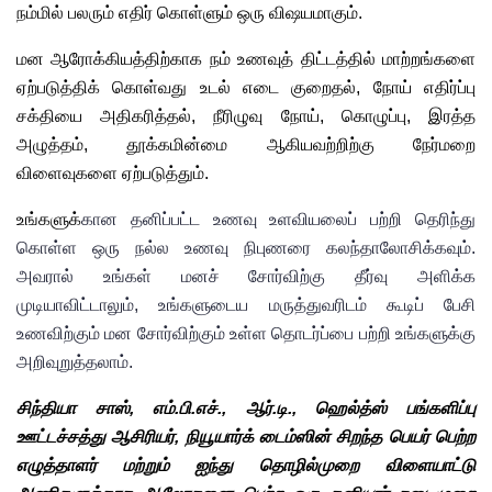
நம்மில் பலரும் எதிர் கொள்ளும் ஒரு விஷயமாகும். 
மன ஆரோக்கியத்திற்காக நம் உணவுத் திட்டத்தில் மாற்றங்களை 
ஏற்படுத்திக் கொள்வது உடல் எடை குறைதல், நோய் எதிர்ப்பு 
சக்தியை அதிகரித்தல், நீரிழுவு நோய், கொழுப்பு, இரத்த 
அழுத்தம், தூக்கமின்மை ஆகியவற்றிற்கு நேர்மறை 
விளைவுகளை ஏற்படுத்தும். 
உங்களுக்
கா
ன
 தனிப்பட்ட உணவு உளவியலைப் பற்றி தெரிந்து 
கொள்ள ஒரு நல்ல உணவு நிபுணரை கலந்தாலோசிக்கவும். 
அவரால் உங்கள் மனச் சோர்விற்கு தீர்வு அளிக்க 
முடியாவிட்டாலும், உங்களுடைய மருத்துவரிடம் கூடிப் பேசி 
உணவிற்கும் மன சோர்விற்கும் உள்ள தொடர்ப்பை பற்றி உங்களுக்கு 
அறிவுறுத்தலாம்.
சிந்தியா சாஸ், எம்.பி.எச்., ஆர்.டி., ஹெல்த்ஸ் பங்களிப்பு 
ஊட்டச்சத்து ஆசிரியர், நியூயார்க் டைம்ஸின் சிறந்த பெயர் பெற்ற 
எழுத்தாளர் மற்றும் ஐந்து தொழில்முறை விளையாட்டு 