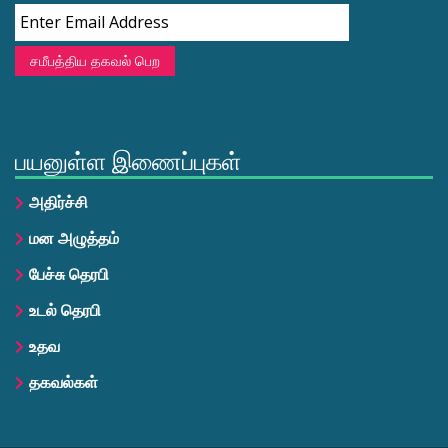
சமீபத்திய தகவல் பெற
பயனுள்ள இணைப்புகள்
அதிர்ச்சி
மன அழுத்தம்
பேச்சு தெரபி
உடல் தெரபி
உதவ
தகவல்கள்