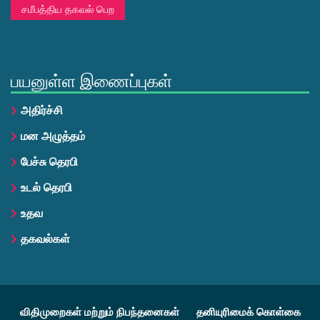
சமீபத்திய தகவல் பெற
பயனுள்ள இணைப்புகள்
அதிர்ச்சி
மன அழுத்தம்
பேச்சு தெரபி
உடல் தெரபி
உதவ
தகவல்கள்
விதிமுறைகள் மற்றும் நிபந்தனைகள்
தனியுரிமைக் கொள்கை