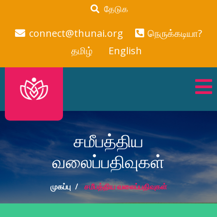
தேடுக
connect@thunai.org
நெருக்கடியா?
தமிழ்
English
சமீபத்திய
வலைப்பதிவுகள்
முகப்பு
சமீபத்திய வலைப்பதிவுகள்