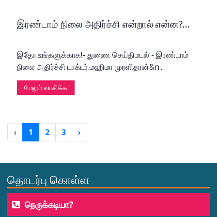
இரண்டாம் நிலை அதிர்ச்சி என்றால் என்ன?...
இதோ உங்களுக்காக!- துணை செய்திமடல் - இரண்டாம்
நிலை அதிர்ச்சி டாக்டர்.மஹிமா முரளிதரன்&n...
மேலும் வாசிக்க
‹
1
2
3
›
தொடர்பு கொள்ள
நெருக்கடியா?