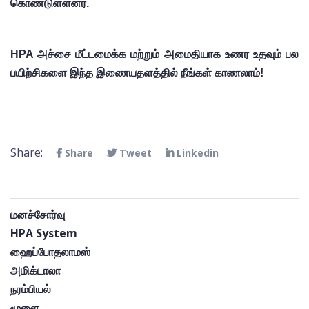
கொண்டுள்ளனர்.
HPA அச்சை மீட்டமைக்க மற்றும் அமைதியாக உணர உதவும் பல 
பயிற்சிகளை இந்த இணையதளத்தில் நீங்கள் காணலாம்!
Share:
Share
Tweet
Linkedin
மனச்சோர்வு
HPA System
ஹைப்போதலாமஸ்
அமிக்டாலா
நரம்பியல்
மூளை