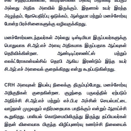
சில சந்தர்ப்பங்களில், கார்டிசோலின் அளவு அடிக்கடி உயரும் 
அல்லது அதிக அளவில் இருக்கும். இதனால் உயர் இரத்த 
அழுத்தம், நோயெதிர்ப்பு ஒடுக்கம், ஆஸ்துமா மற்றும் மனச்சோர்வு 
போன்ற பிரச்சினைகளுக்கு வழிவகுக்கிறது.
மனச்சோர்வடைந்தவர்கள் அல்லது டிஸ்டிமியா இருப்பவர்களுக்கு 
பொதுவாக சி.ஆர்.எச் அளவு அதிகமாக இருப்பதாக ஆய்வுகள் 
தெரிவிக்கின்றன. ஆண்டிடிப்ரஸண்ட்ஸ் மற்றும் 
எலக்ட்ரோகான்வல்சிவ் தெரபி ஆகிய இரண்டும் இந்த உயர் 
சி.ஆர்.எச் அளவைக் குறைக்கிறது என்று கூறப்படுகின்றது. 
CRH அளவுகள் இயல்பு நிலைக்கு திரும்பும்போது, ​​மனச்சோர்வு 
அறிகுறிகள் குறைகின்றன. குழந்தை பருவத்தில் ஏற்படும் 
அதிர்ச்சி சி.ஆர்.எச் மற்றும் எச்.பி.ஏ அச்சின் செயல்பாட்டை 
வாழ்நாள் முழுவதும் எதிர்மறையாக பாதிக்கும் என்றும் ஆராய்ச்சி 
கூறுகிறது. பாலியல் கொடுமையிலிருந்து இருந்து தப்பியவர்கள் 
இதன் விளைவாக மிகுந்த விழிப்புணர்வு உணர்ச்சி நிலையைக் 