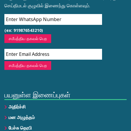
செய்திமடல் குழுவில் இணைந்து கொள்ளவும்.
(ex: 919876543210)
சமீபத்திய தகவல் பெற
சமீபத்திய தகவல் பெற
பயனுள்ள இணைப்புகள்
அதிர்ச்சி
மன அழுத்தம்
பேச்சு தெரபி