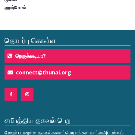
ஹார்மோன்
தொடர்பு கொள்ள
நெருக்கடியா?
connect@thunai.org
சமீபத்திய தகவல் பெற
மேலும் பயனுள்ள தகவல்களைப்பெற எங்கள் வாட்ஸ்அப் மற்றும்