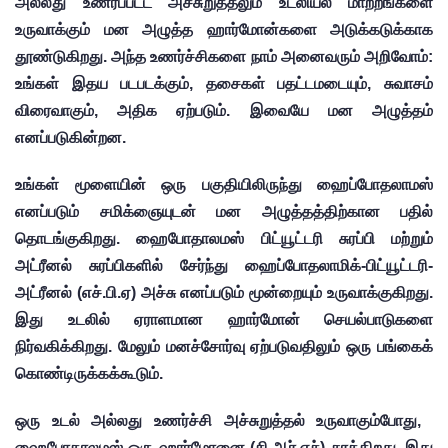
அல்லது உணரப்பட்ட அச்சுறுத்தலும் உடலியல் மாற்றங்களை 
உருவாக்கும் மன அழுத்த ஹார்மோன்களை அடுக்கடுக்காக 
தூண்டுகிறது. அந்த உணர்ச்சிகளை நாம் அனைவரும் அறிவோம்: 
உங்கள் இதய படபடக்கும், தசைகள் பதட்டமடையும், சுவாசம் 
விரைவாகும், அதிக ஏற்படும். இவையே மன அழுத்தம் 
எனப்படுகின்றன.
உங்கள் மூளையின் ஒரு பகுதியிலிருந்து ஹைப்போதலாமஸ் 
எனப்படும் சமிக்ஞையுடன் மன அழுத்தத்திற்கான பதில் 
தொடங்குகிறது. ஹைபோதாலமஸ் பிட்யூட்டரி சுரப்பி மற்றும் 
அட்ரீனல் சுரப்பிகளில் சேர்ந்து ஹைப்போதலாமிக்-பிட்யூட்டரி-
அட்ரீனல் (எச்.பி.ஏ) அச்சு எனப்படும் மூன்றையும் உருவாக்குகிறது. 
இது உடலில் ஏராளமான ஹார்மோன் செயல்பாடுகளை 
நிர்வகிக்கிறது. மேலும் மனச்சோர்வு ஏற்படுவதிலும் ஒரு பங்கைக் 
கொண்டிருக்கக்கூடும்.
ஒரு உடல் அல்லது உணர்ச்சி அச்சுறுத்தல் உருவாகும்போது, ​​
ஹைபோதாலமஸ் ஒரு ஹார்மோனை (சி.ஆர்.எச்) சுரக்கிறது. இது 